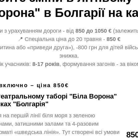
орона" в Болгарії на к
ни з урахуванням дороги - від
850 до 1050 €
(залежить
📍 Спеціальна ціна до 20 травня -
850 €
дитина або «приведи друга»), -800 грн для дітей вій
знижка.
ік учасників:
8-17 років
, формування загонів - за віко
включно – ціна 850€
 театральному таборі "Біла Ворона"
сках "Болгарія"
 на першій лінії біля моря з зеленою
нами, затишними залами та 4-разовим
маті «шведська лінія». Тут створені всі умови
85