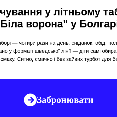
чування у літньому та
"Біла ворона" у Болгарі
борі — чотири рази на день: сніданок, обід, пол
ано у форматі шведської лінії — діти самі обир
 смаку. Ситно, смачно і без зайвих турбот для ба
Забронювати