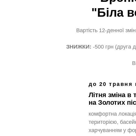
"Біла в
Вартість 12-денної змі
ЗНИЖКИ:
-500 грн (друга 
В
до 20 травня 
Літня зміна в
на Золотих пі
комфортна локація
територією, басей
харчуванням у фор