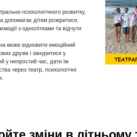
рально-психологічного розвитку,
на допомагає дітям розкритися,
ємодії з однолітками та відчути
ина може відновити емоційний
ових друзів і зануритися у
й у непростий час, дати їм
ства через театр, психологічні
я.
йте зміни в літньому 