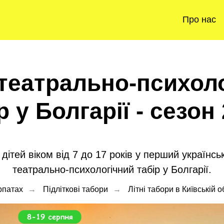
Про нас
 театрально-психол
р у Болгарії - сезон
ітей віком від 7 до 17 років у перший українс
театрально-психологічний табір у Болгарії.
рпатах
→
Підліткові табори
→
Літні табори в Київській о