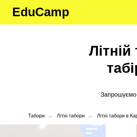
EduCamp
Літній
табі
Запрошуємо д
Табори
→
Літні табори
→
Літні табори в Ка