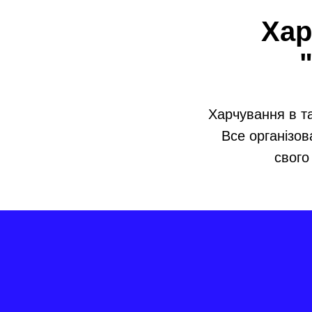
Хар
Харчування в та
Все організов
свого