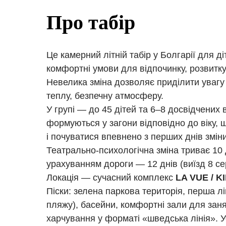
Про табір
Це камерний літній табір у Болгарії для д
комфортні умови для відпочинку, розвитку
Невелика зміна дозволяє приділити увагу
теплу, безпечну атмосферу.
У групі — до 45 дітей та 6–8 досвідчених 
формуються у загони відповідно до віку, 
і почуватися впевнено з перших днів зміни
Театрально-психологічна зміна триває 10 дн
урахуванням дороги — 12 днів (виїзд 8 се
Локація — сучасний комплекс
LA VUE / K
Піски: зелена паркова територія, перша лі
пляжу), басейни, комфортні зали для заня
харчування у форматі «шведська лінія». У