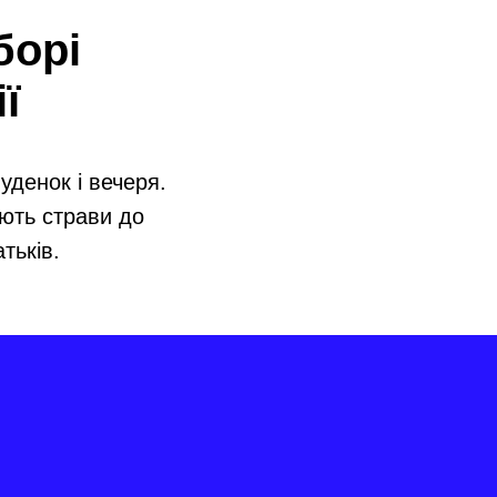
борі
ї
уденок і вечеря.
ають страви до
тьків.