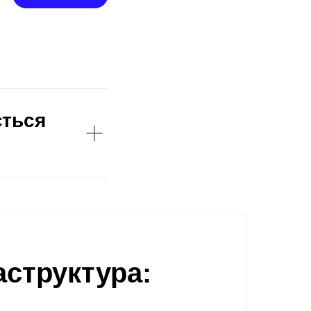
ється
аструктура: