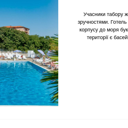
Учасники табору жи
зручностями. Готель 
корпусу до моря бук
території є басей