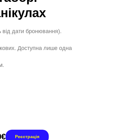
анікулах
 від дати бронювання).
ськових. Доступна лише одна
м.
0€
Реєстрація