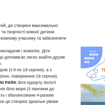
ітей, де створені максимально
 та творчості кожної дитини.
 кожному учаснику та забезпечити
викладачів і вожатих. Діти
що допомагає легко знайти друзів
.
ів (з 9 по 18 серпня), а з
рпня, повернення 19 серпня).
INI PARK
біля курорту Золоті
нія біля моря (3 хвилини до
ть і збалансоване 4-разове
се це створює ідеальні умови