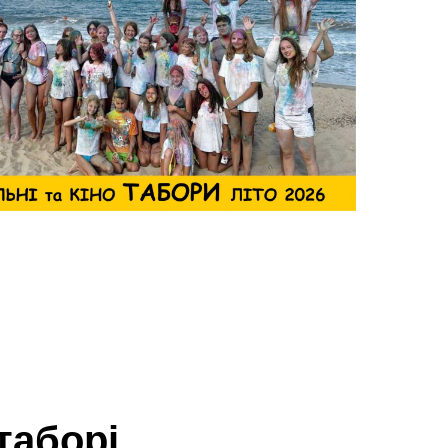
таборі