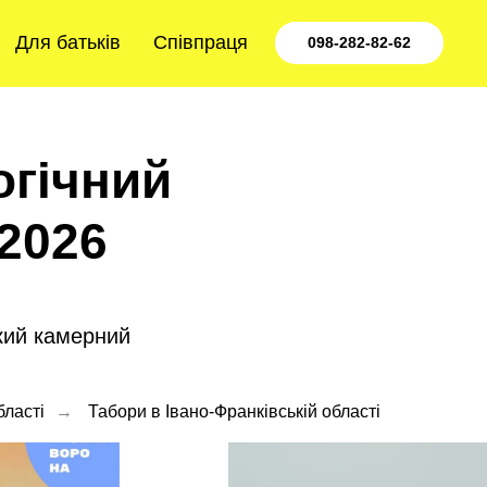
Для батьків
Співпраця
098-282-82-62
огічний
 2026
ький камерний
бласті
→
Табори в Івано-Франківській області