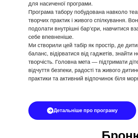
для насиченої програми.
Програма табору побудована навколо теат
творчих практик і живого спілкування. Во
подолати внутрішні бар’єри, навчитися вза
себе впевненіше.
Ми створили цей табір як простір, де дит
баланс, відірватися від гаджетів, знайти н
творчість. Головна мета — підтримати діте
відчуття безпеки, радості та живого дитин
практики та активний відпочинок біля мор
Детальніше про програму
Броню