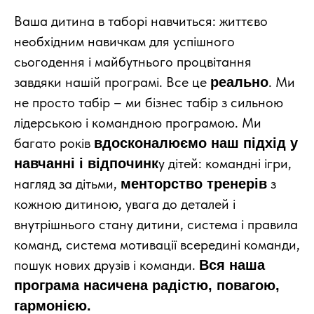
Ваша дитина в таборі навчиться: життєво
необхідним навичкам для успішного
сьогодення і майбутнього процвітання
завдяки нашій програмі. Все це
. Ми
реально
не просто табір – ми бізнес табір з сильною
лідерською і командною програмою. Ми
багато років
вдосконалюємо наш підхід у
у дітей: командні ігри,
навчанні і відпочинк
нагляд за дітьми,
з
менторство тренерів
кожною дитиною, увага до деталей і
внутрішнього стану дитини, система і правила
команд, система мотивації всередині команди,
пошук нових друзів і команди.
Вся наша
програма насичена радістю, повагою,
гармонією.