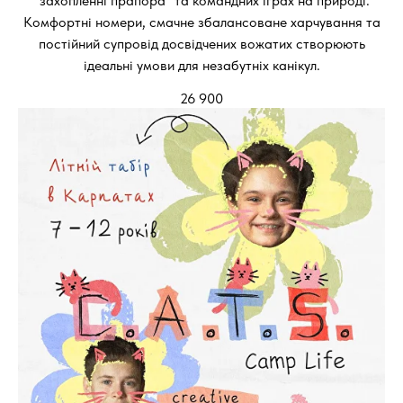
"захопленні прапора" та командних іграх на природі.
Комфортні номери, смачне збалансоване харчування та
постійний супровід досвідчених вожатих створюють
ідеальні умови для незабутніх канікул.
26 900