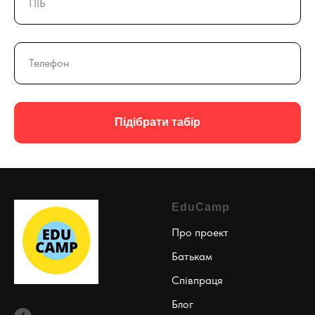
Підібрати табір
EduCamp
Про проект
Батькам
Співпраця
Блог