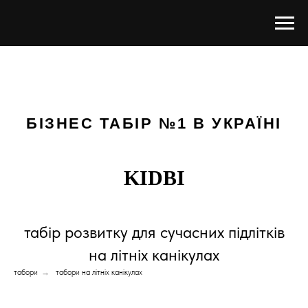
БІЗНЕС ТАБІР №1 В УКРАЇНІ
KIDBI
табір розвитку для сучасних підлітків
на літніх канікулах
табори
→
табори на літніх канікулах