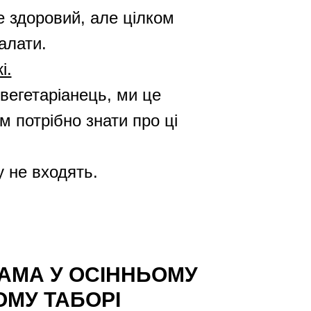
е здоровий, але цілком
алати.
і.
вегетаріанець, ми це
м потрібно знати про ці
у не входять.
АМА У ОСІННЬОМУ
МУ ТАБОРІ