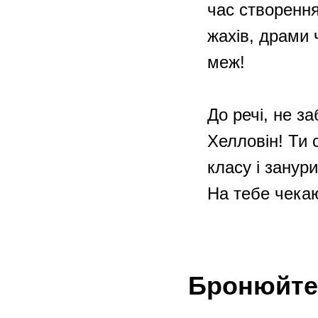
час створення
жахів, драми 
меж!
До речі, не 
Хелловін! Ти 
класу і занур
На тебе чекаю
Бронюйте 