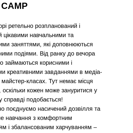
 CAMP
орі ретельно розпланований і
 цікавими навчальними та
ими заняттями, які доповнюються
ими подіями. Від ранку до вечора
но займаються корисними і
ми креативними завданнями в медіа-
на майстер-класах. Тут немає місця
, оскільки кожен може зануритися у
у справді подобається!
о поєднуємо насичений дозвілля та
не навчання з комфортним
ям і збалансованим харчуванням –