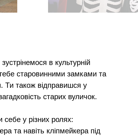
 зустрінемося в культурній
е тебе старовинними замками та
. Ти також відправишся у
 загадковість старих вуличок.
 себе у різних ролях:
ера та навіть кліпмейкера під