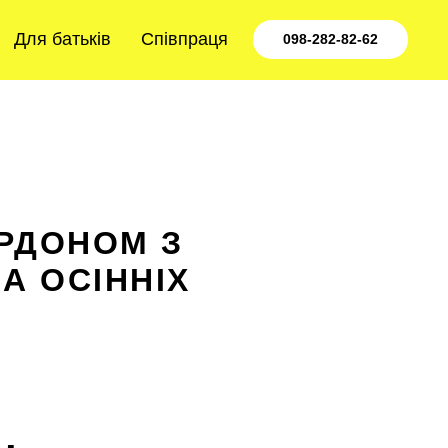
Для батьків
Співпраця
098-282-82-62
ОРДОНОМ З
А ОСІННІХ