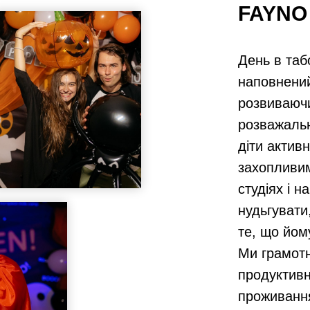
FAYNO
День в таб
наповнений
розвиваюч
розважальн
діти актив
захопливи
студіях і 
нудьгувати
те, що йом
Ми грамотн
продуктив
проживанн