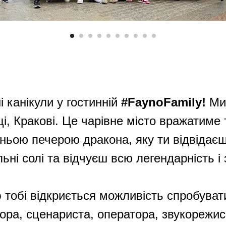
і канікули у гостинній
#FaynoFamily!
Ми
і, Кракові. Це чарівне місто вражатим
ньою печерою дракона, яку ти відвідаєш
льні солі та відчуєш всю легендарність і
p
тобі відкриється можливість спробувати
ора, сценариста, оператора, звукорежис