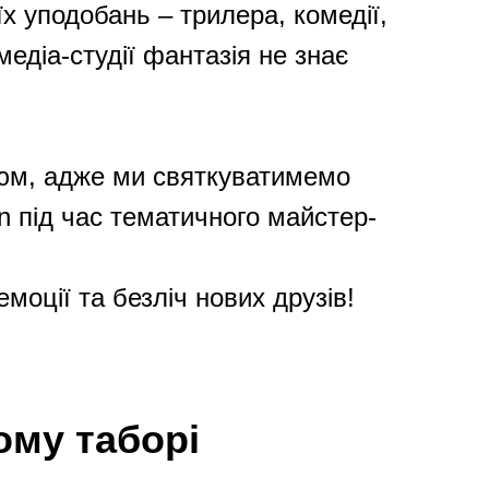
х уподобань – трилера, комедії,
едіа-студії фантазія не знає
тюм, адже ми святкуватимемо
n під час тематичного майстер-
моції та безліч нових друзів!
ому таборі