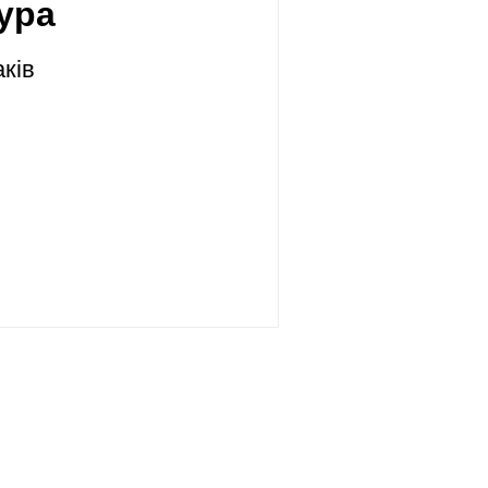
ура
аків