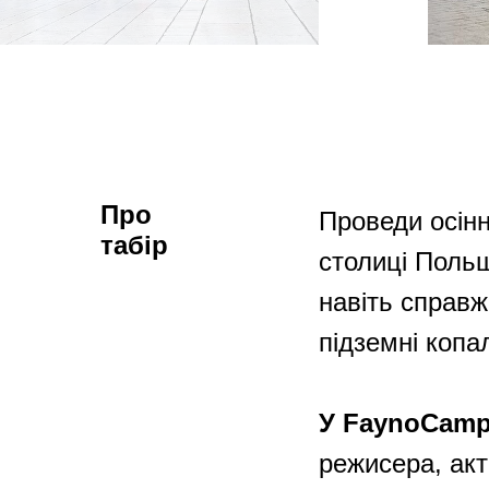
Про
Проведи осінн
табір
столиці Польщ
навіть справж
підземні копа
У FaynoCam
режисера, акт