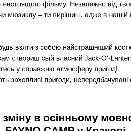
 настоящого фільму. Незалежно від твої
чи мюзиклу – ти вирішиш, адже в нашій м
забудь взяти з собою найстрашніший кос
сам створиш свій власний Jack-O'-Lanter
итесь у справжню атмосферу пригод!
ть захопливі пригоди, непередбачувані е
зміну в осінньому мовн
FAYNO CAMP у Кракові