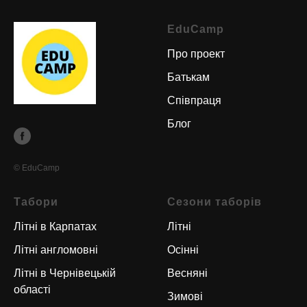
EduCamp
Про проект
Батькам
Співпраця
Блог
© EduCamp
Табори
Сезони таборів
Літні в Карпатах
Літні
Літні англомовні
Осінні
Літні в Чернівецькій
Весняні
області
Зимові