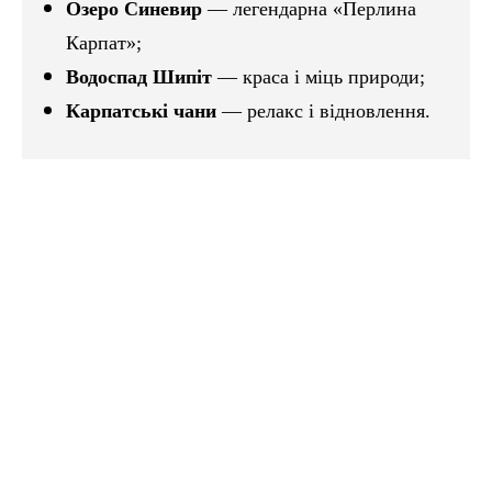
Озеро Синевир
— легендарна «Перлина
Карпат»;
Водоспад Шипіт
— краса і міць природи;
Карпатські чани
— релакс і відновлення.