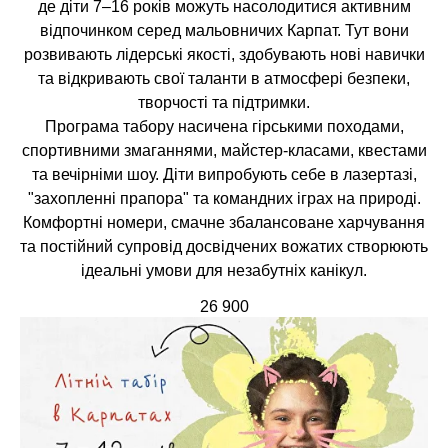
де діти 7–16 років можуть насолодитися активним
відпочинком серед мальовничих Карпат. Тут вони
розвивають лідерські якості, здобувають нові навички
та відкривають свої таланти в атмосфері безпеки,
творчості та підтримки.
Програма табору насичена гірськими походами,
спортивними змаганнями, майстер-класами, квестами
та вечірніми шоу. Діти випробують себе в лазертазі,
"захопленні прапора" та командних іграх на природі.
Комфортні номери, смачне збалансоване харчування
та постійний супровід досвідчених вожатих створюють
ідеальні умови для незабутніх канікул.
26 900