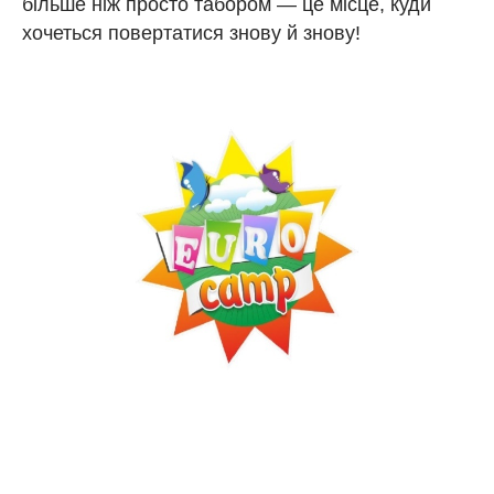
більше ніж просто табором — це місце, куди
хочеться повертатися знову й знову!