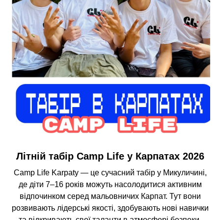
Літній табір Camp Life у Карпатах 2026
Camp Life Karpaty — це сучасний табір у Микуличині,
де діти 7–16 років можуть насолодитися активним
відпочинком серед мальовничих Карпат. Тут вони
розвивають лідерські якості, здобувають нові навички
та відкривають свої таланти в атмосфері безпеки,