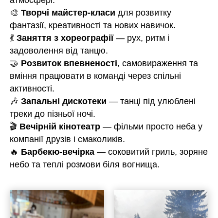
🎨
Творчі майстер-класи
для розвитку
фантазії, креативності та нових навичок.
💃
Заняття з хореографії
— рух, ритм і
задоволення від танцю.
🤝
Розвиток впевненості
, самовираження та
вміння працювати в команді через спільні
активності.
🎶
Запальні дискотеки
— танці під улюблені
треки до пізньої ночі.
🎬
Вечірній кінотеатр
— фільми просто неба у
компанії друзів і смаколиків.
🔥
Барбекю-вечірка
— соковитий гриль, зоряне
небо та теплі розмови біля вогнища.