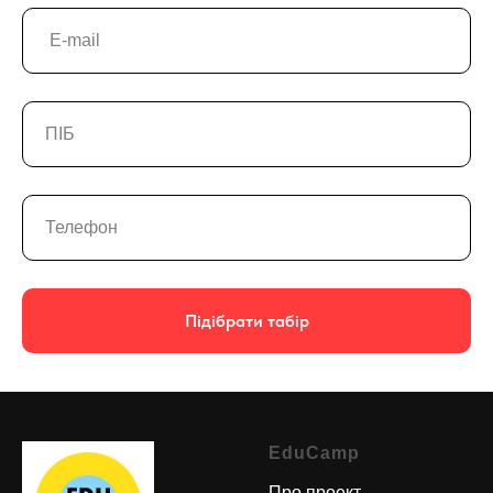
Підібрати табір
EduCamp
Про проект