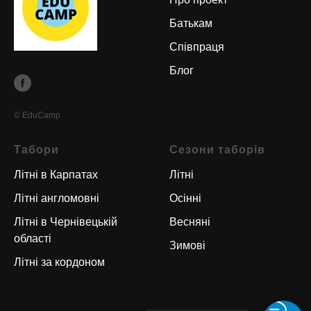
Батькам
Співпраця
Блог
© EduCamp
Табори
Сезони таборів
Літні в Карпатах
Літні
Літні англомовні
Осінні
Літні в Чернівецькій
Весняні
області
Зимові
Літні за кордоном