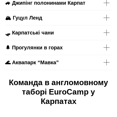
🚙
Джипінг полонинами Карпат
🏔
Гуцул Ленд
🛷
Карпатські чани
🌲 Прогулянки в горах
🌊
Аквапарк “Мавка”
Команда в англомовному
таборі
EuroCamp у
Карпатах