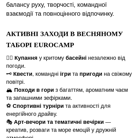
балансу руху, творчості, командної
взаємодії та повноцінного відпочинку.
АКТИВНІ ЗАХОДИ В ВЕСНЯНОМУ
ТАБОРІ EUROCAMP
🏊‍♂️
Купання
у критому
басейні
незалежно від
погоди.
🗝️
Квести
, командні
ігри
та
пригоди
на свіжому
повітрі.
🏔️
Походи в гори
з багаттям, ароматним чаєм
та запашними зефірками.
⚽
Спортивні турніри
та активності для
енергійного драйву.
🎭
Арт-вечори та тематичні вечірки
—
креатив, розваги та море емоцій у дружній
атмосфері.