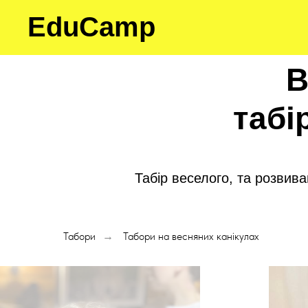
EduCamp
В
табі
Табір веселого, та розвива
Табори
Табори на весняних канікулах
→