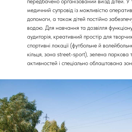
передбачено організований виїзд дітей. У
медичний супровід із можливістю операти
допомоги, а також дітей постійно забезпе
водою. Для навчання та дозвілля функціон
аудиторія, креативний простір для творчих
спортивні локації (футбольне й волейбольн
кільця, зона street-sport), зелена паркова 
активностей і спеціально облаштована зо