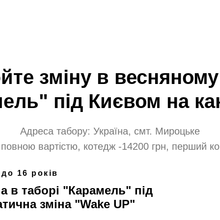
те зміну в весняному
ель" під Києвом на ка
Адреса табору: Україна, смт. Мироцьке
а повною вартістю, котедж -14200 грн, перший ко
 до 16 років
а в таборі "Карамель" під
атична зміна "Wake UP"