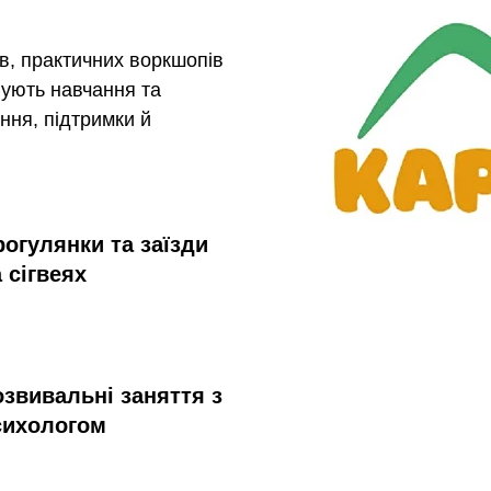
в, практичних воркшопів
днують навчання та
ння, підтримки й
рогулянки та заїзди
 сігвеях
озвивальні заняття з
сихологом