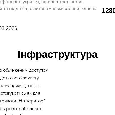
тифіковане укриття, активна тренінгова
й та підлітків, є автономне живлення, класна
128
03.2026
Інфраструктура
ї з обмеженим доступом
даткового захисту
ному приміщенні, а
истовуватись як для
 тривоги. На території
 в разі необхідності