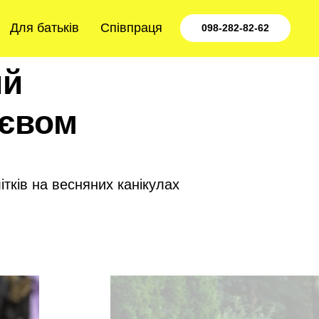
Для батьків
Співпраця
098-282-82-62
ий
иєвом
ітків на весняних канікулах