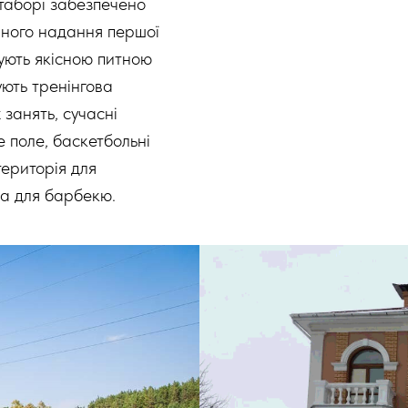
 таборі забезпечено
вного надання першої
чують якісною питною
ують тренінгова
 занять, сучасні
е поле, баскетбольні
територія для
на для барбекю.