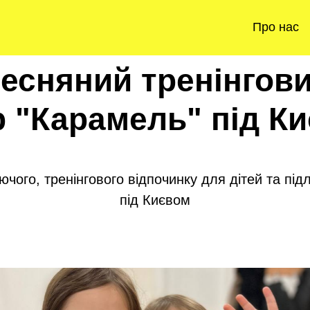
Про нас
есняний тренінгов
р "Карамель" під К
ючого, тренінгового відпочинку для дітей та підл
під Києвом