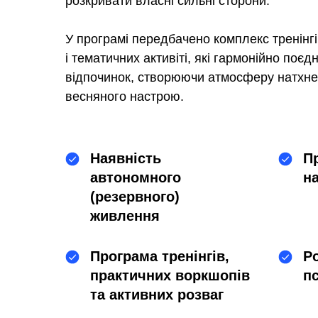
розкривати власні сильні сторони.
У програмі передбачено комплекс тренінгі
і тематичних активіті, які гармонійно поє
відпочинок, створюючи атмосферу натхне
весняного настрою.
Наявність
П
автономного
на
(резервного)
живлення
Програма тренінгів,
Р
практичних воркшопів
п
та активних розваг