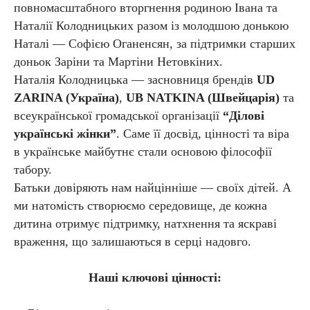
повномасштабного вторгнення родиною Івана та
Наталії Колодницьких разом із молодшою донькою
Наталі — Софією Оганенсян, за підтримки старших
доньок Заріни та Мартіни Нетовкіних.
Наталія Колодницька — засновниця брендів
UD
ZARINA (Україна)
,
UB NATKINA (Швейцарія)
та
всеукраїнської громадської організації
“Ділові
українські жінки”
. Саме її досвід, цінності та віра
в українське майбутнє стали основою філософії
табору.
Батьки довіряють нам найцінніше — своїх дітей. А
ми натомість створюємо середовище, де кожна
дитина отримує підтримку, натхнення та яскраві
враження, що залишаються в серці надовго.
Наші ключові цінності: