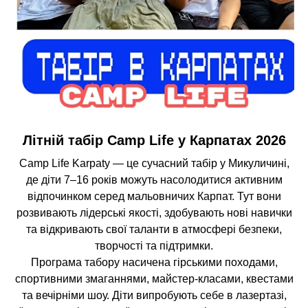
Літній табір Camp Life у Карпатах 2026
Camp Life Karpaty — це сучасний табір у Микуличині,
де діти 7–16 років можуть насолодитися активним
відпочинком серед мальовничих Карпат. Тут вони
розвивають лідерські якості, здобувають нові навички
та відкривають свої таланти в атмосфері безпеки,
творчості та підтримки.
Програма табору насичена гірськими походами,
спортивними змаганнями, майстер-класами, квестами
та вечірніми шоу. Діти випробують себе в лазертазі,