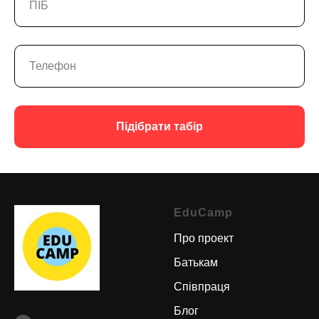
Підібрати табір
EduCamp
Про проект
Батькам
Співпраця
Блог