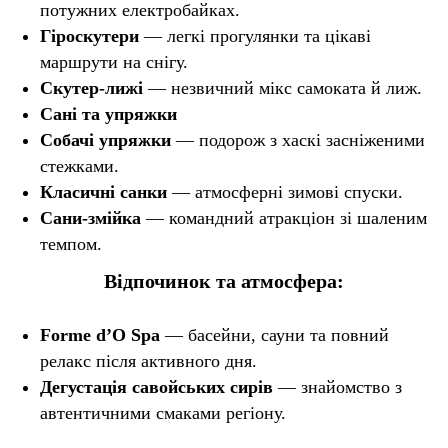
потужних електробайках.
Гіроскутери
— легкі прогулянки та цікаві
маршрути на снігу.
Скутер-лижі
— незвичний мікс самоката й лиж.
Сані та упряжки
Собачі упряжки
— подорож з хаскі засніженими
стежками.
Класичні санки
— атмосферні зимові спуски.
Сани-змійка
— командний атракціон зі шаленим
темпом.
Відпочинок та атмосфера:
Forme d’O Spa
— басейни, сауни та повний
релакс після активного дня.
Дегустація савойських сирів
— знайомство з
автентичними смаками регіону.