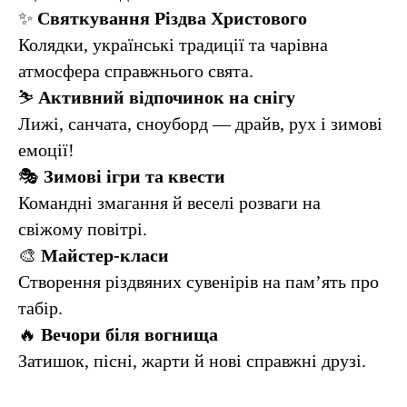
✨
Святкування Різдва Христового
Колядки, українські традиції та чарівна
атмосфера справжнього свята.
⛷️
Активний відпочинок на снігу
Лижі, санчата, сноуборд — драйв, рух і зимові
емоції!
🎭
Зимові ігри та квести
Командні змагання й веселі розваги на
свіжому повітрі.
🎨
Майстер-класи
Створення різдвяних сувенірів на пам’ять про
табір.
🔥
Вечори біля вогнища
Затишок, пісні, жарти й нові справжні друзі.