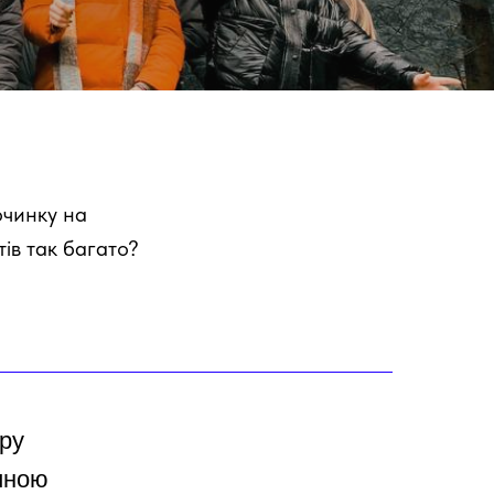
очинку на
ів так багато?
ору
тиною