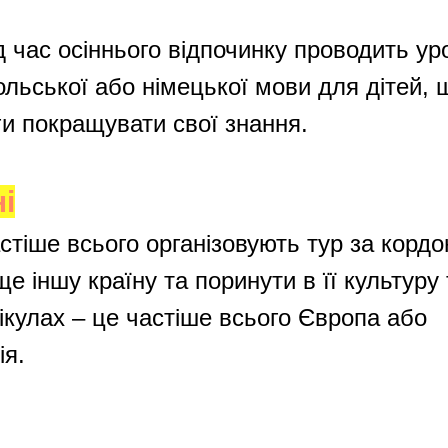
ід час осіннього відпочинку проводить ур
польської або німецької мови для дітей,
и покращувати свої знання.
і
астіше всього організовують тур за кордо
е іншу країну та поринути в її культуру 
нікулах – це частіше всього Європа або
ія.