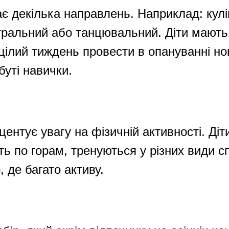
ає декілька направлень. Наприклад: кул
тральний або танцювальний. Діти мають
 цілий тиждень провести в опануванні но
уті навички.
центує увагу на фізичній активності. Діт
ть по горам, тренуються у різних види с
р, де багато активу.