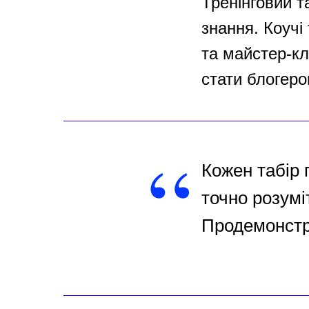
Тренінговий та
знання. Коучі 
та майстер-кл
стати блогеро
“
Кожен табір 
точно розумі
Продемонстру