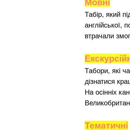
Мовні
Табір, який п
англійської, 
втрачали змог
Екскурсійн
Табори, які ч
дізнатися кращ
На осінніх ка
Великобритан
Тематичні