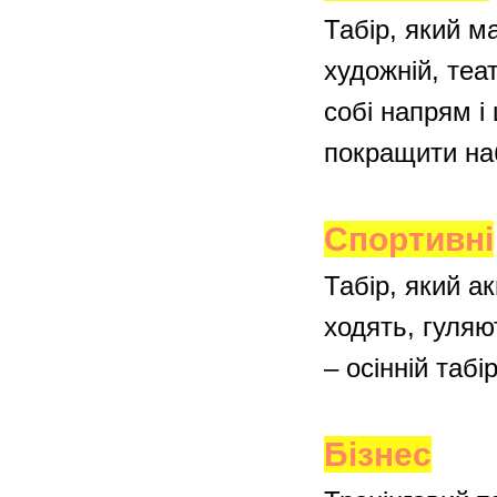
Табір, який м
художній, теа
собі напрям і
покращити наб
Спортивні
Табір, який ак
ходять, гуляю
– осінній табі
Бізнес