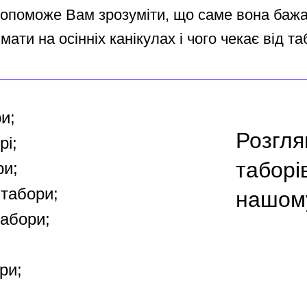
опоможе Вам зрозуміти, що саме вона баж
мати на осінніх канікулах і чого чекає від та
и;
Розгля
рі;
таборі
ри;
 табори;
нашому
табори;
ри;