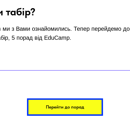
и табір?
в ми з Вами ознайомились. Тепер перейдемо до 
абір, 5 порад від EduCamp.
Перейти до порад