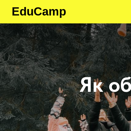
EduCamp
Як об