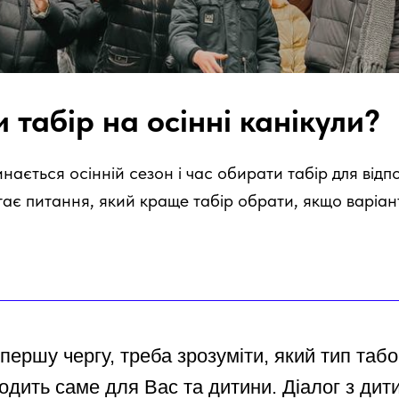
 табір на осінні канікули?
нається осінній сезон і час обирати табір для відп
тає питання, який краще табір обрати, якщо варіант
першу чергу, треба зрозуміти, який тип таб
одить саме для Вас та дитини. Діалог з ди