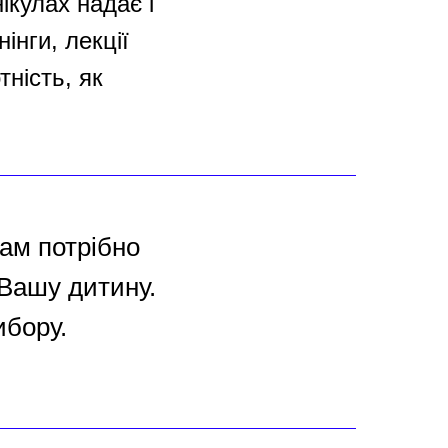
нікулах надає і
інги, лекції
тність, як
Вам потрібно
 Вашу дитину.
ибору.