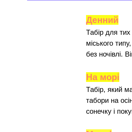
Денний
Табір для тих
міського типу
без ночівлі. В
На морі
Табір, який ма
табори на осі
сонечку і пок