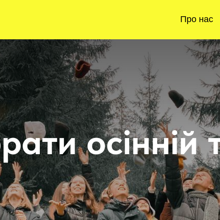
Про нас
рати осінній 