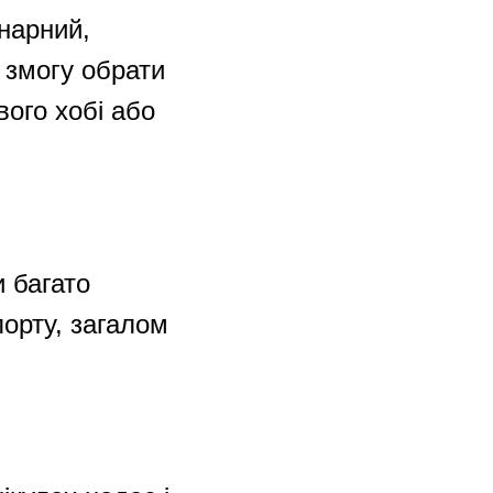
інарний,
 змогу обрати
вого хобі або
и багато
порту, загалом