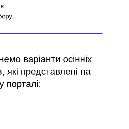
ає
бору.
немо варіанти осінніх
в, які представлені на
 порталі: