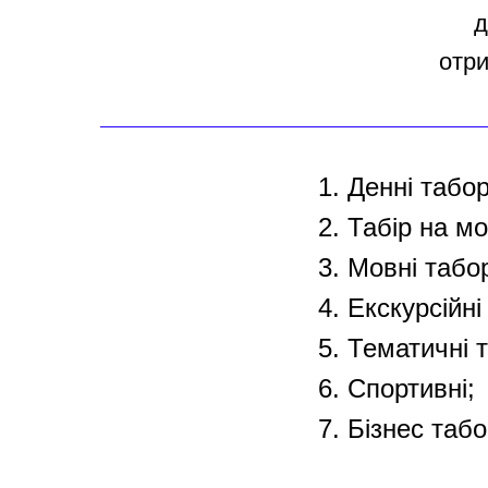
д
отри
1. Денні табор
2. Табір на мо
3. Мовні табо
4. Екскурсійні
5. Тематичні 
6. Спортивні;
7. Бізнес табо