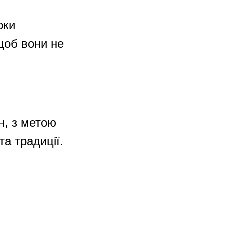
оки
 щоб вони не
н, з метою
та традиції.