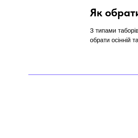
Як обрат
З типами таборі
обрати осінній т