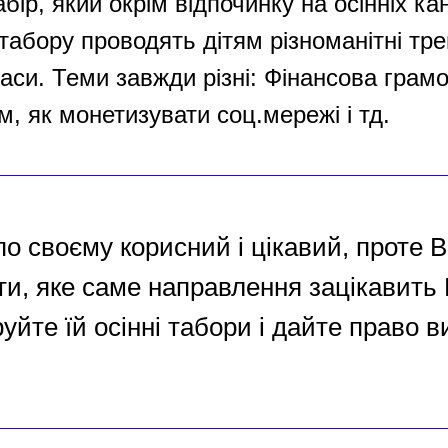
бір, який окрім відпочинку на осінніх ка
табору проводять дітям різноманітні трен
аси. Теми завжди різні: Фінансова грамо
м, як монетизувати соц.мережі і тд.
по своєму корисний і цікавий, проте 
ти, яке саме направлення зацікавить
йте їй осінні табори і дайте право в