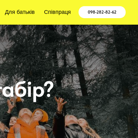
Для батьків
Співпраця
098-282-82-62
табір?