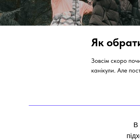
Як обрати
Зовсім скоро почи
канікули. Але пос
В 
підх