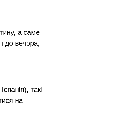
тину, а саме
 і до вечора,
Іспанія), такі
тися на